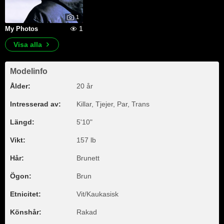
1
1
My Photos
Visa alla
Modelinfo
Ålder:
20 år
Intresserad av:
Killar, Tjejer, Par, Trans
Längd:
5'10"
Vikt:
157 lb
Hår:
Brunett
Ögon:
Brun
Etnicitet:
Vit/Kaukasisk
Könshår:
Rakad