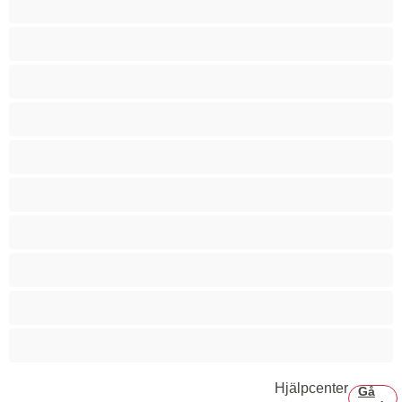
Bisexuell
Björnar
Bästa för privat
Bög
Gymasium
Hetero
Muskulös
Par
Stor kuk
Hjälpcenter
Gå