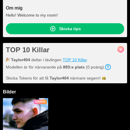
Om mig
Hello! Welcome to my room!
Skicka tips
TOP 10 Killar
Taylor404
deltar i tävlingen
TOP 10 Killar
.
Modellen är för närvarande på
893:e plats
(0 poäng).
Skicka Tokens för att få
Taylor404
närmare
segern!
Bilder
GRATIS