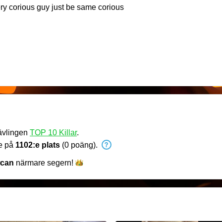
Hello! Welcome to my room! im very corious guy just be same corious
tävlingen
TOP 10 Killar
.
de på
1102:e plats
(0 poäng).
wcan
närmare
segern!