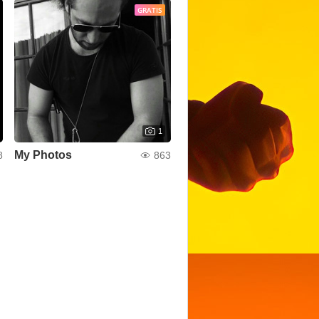
GRATIS
1
My Photos
8
863