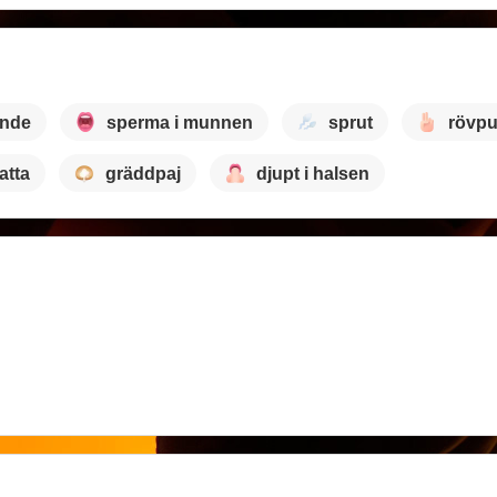
ande
sperma i munnen
sprut
rövpu
atta
gräddpaj
djupt i halsen