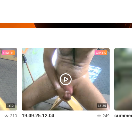
GRATIS
GRATIS
1:12
13:36
19-09-25-12-04
cummed 
210
249