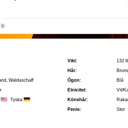
5
Vikt:
132 l
Hår:
Brune
and, Waldaschaff
Ögon:
Blå
r
Etnicitet:
Vit/K
Tyska
Könshår:
Raka
Penis:
Stor