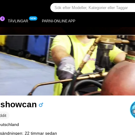
R
TÄVLINGAR
PARNI-ONLINE APP
eshowcan
ddit
eutschland
sändningen: 22 timmar sedan