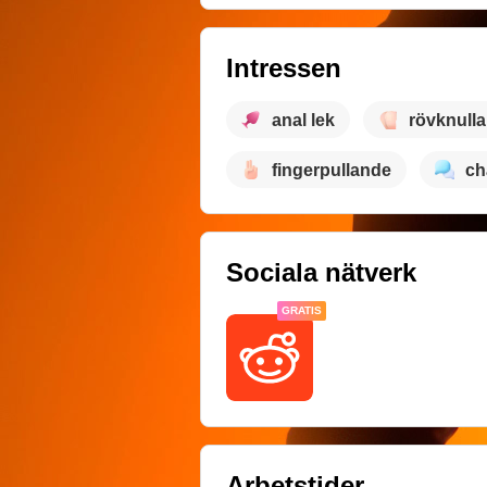
Intressen
anal lek
rövknull
fingerpullande
ch
Sociala nätverk
GRATIS
Arbetstider