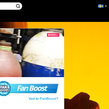
Fan Boost
Vad är FanBoost?