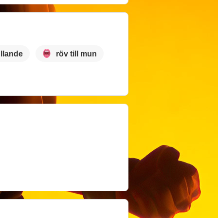
llande
röv till mun