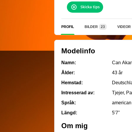
Skicka tips
PROFIL
BILDER
23
VIDEOR
Modelinfo
Namn:
Can Akar
Ålder:
43 år
Hemstad:
Deutschl
Intresserad av:
Tjejer, Pa
Språk:
american
Längd:
5'7"
Om mig