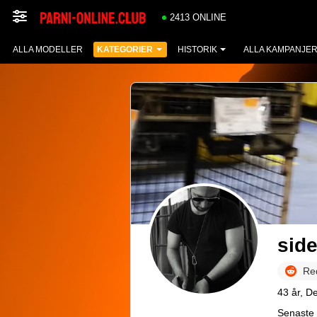
2413 ONLINE
ALLA MODELLER
KATEGORIER
HISTORIK
ALLA KAMPANJE
sid
Re
43 år, D
Senaste 