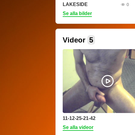
LAKESIDE
0
Se alla bilder
Videor
5
11-12-25-21-42
Se alla videor