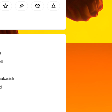
b
tt
aukasisk
d