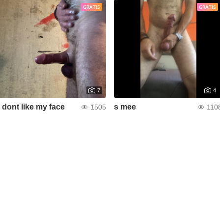
GRATIS
GRATIS
7
4
i dont like my face
s mee
1505
110