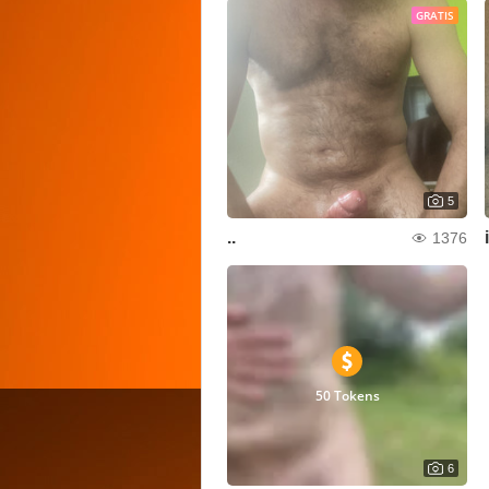
GRATIS
5
..
1376
50 Tokens
6