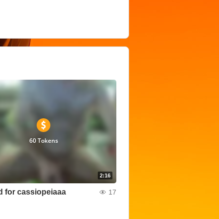
60 Tokens
2:16
for cassiopeiaaa
17