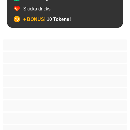
Skicka dricks
+ BONUS!
10 Tokens!
Anal
Bisexuell
Björnar
Bästa för privat
Bög
Gymasium
Hetero
Muskulös