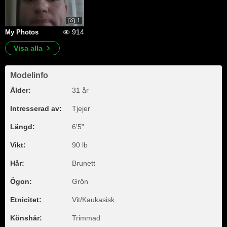
1
914
My Photos
Visa alla
Modelinfo
Ålder:
31 år
Intresserad av:
Tjejer
Längd:
6'5"
Vikt:
90 lb
Hår:
Brunett
Ögon:
Grön
Etnicitet:
Vit/Kaukasisk
Könshår:
Trimmad