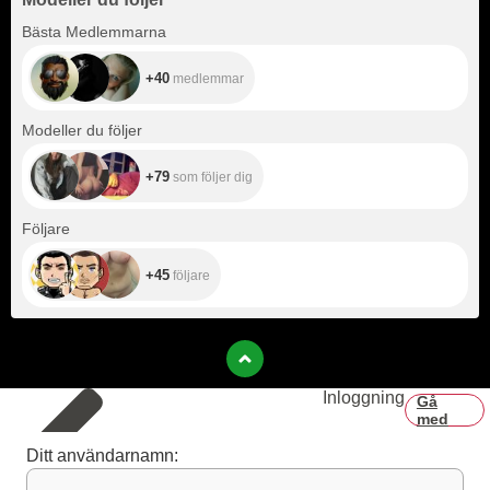
+40
Bästa Medlemmarna
+40
medlemmar
+79
Modeller du följer
+79
som följer dig
+45
Följare
+45
följare
Inloggning
Gå
med
Ditt användarnamn: