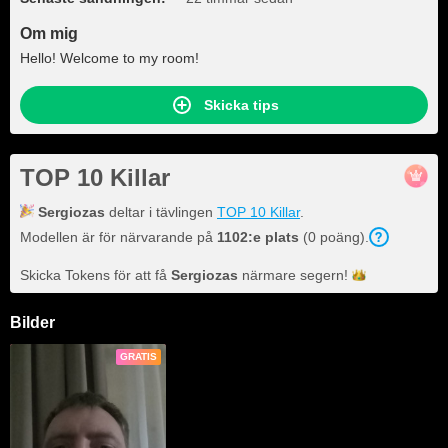
Om mig
Hello! Welcome to my room!
Skicka tips
TOP 10 Killar
Sergiozas
deltar i tävlingen
TOP 10 Killar
.
Modellen är för närvarande på
1102:e plats
(0 poäng).
Skicka Tokens för att få
Sergiozas
närmare
segern!
Bilder
GRATIS