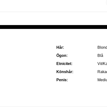
Hår:
Blon
Ögon:
Blå
Etnicitet:
Vit/K
Könshår:
Raka
Penis:
Medi