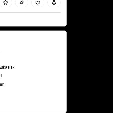
d
aukasisk
d
um