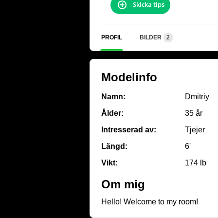
Skicka tips
PROFIL
BILDER
2
Modelinfo
Namn:
Dmitriy
Ålder:
35 år
Intresserad av:
Tjejer
Längd:
6'
Vikt:
174 lb
Om mig
Hello! Welcome to my room!