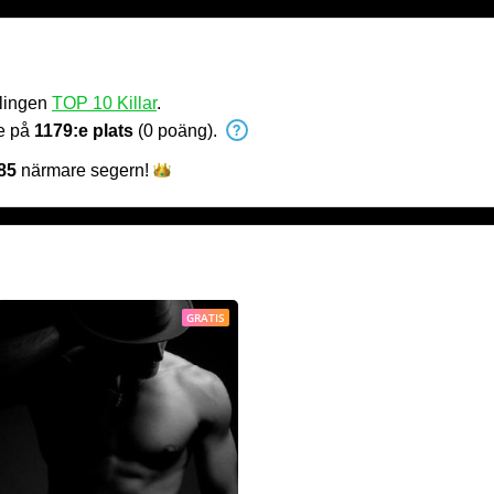
vlingen
TOP 10 Killar
.
de på
1179:e plats
(0 poäng).
85
närmare
segern!
GRATIS