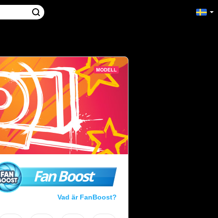
Fan Boost
Vad är FanBoost?