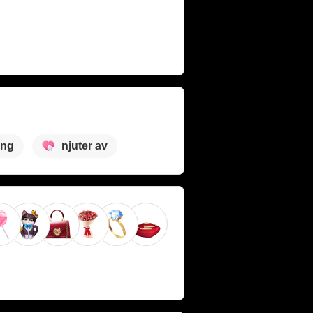
ing
njuter av