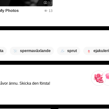
1
My Photos
13
ta
spermaväxlande
sprut
ejakuler
gåvor ännu. Skicka den första!