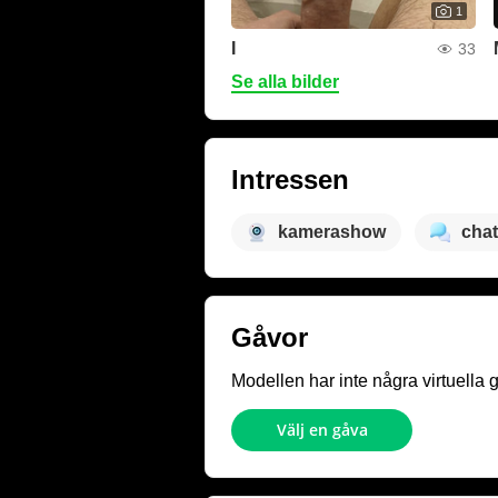
1
I
33
Se alla bilder
Intressen
kamerashow
chat
Gåvor
Modellen har inte några virtuella 
Välj en gåva