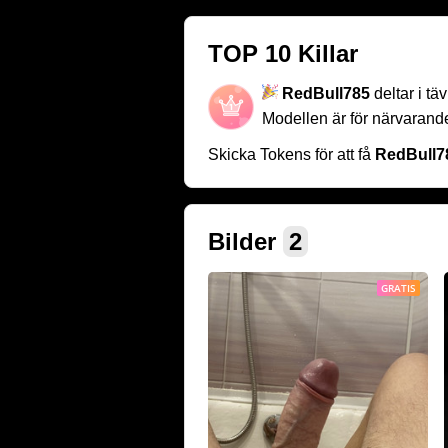
TOP 10 Killar
RedBull785
deltar i tä
Modellen är för närvaran
Skicka Tokens för att få
RedBull7
Bilder
2
GRATIS