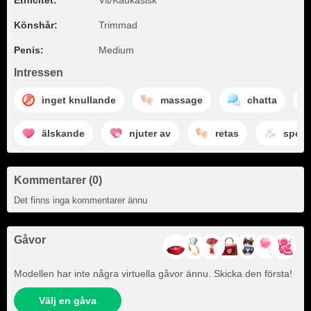
Etnicitet:
Vit/Kaukasisk
Könshår:
Trimmad
Penis:
Medium
Intressen
inget knullande
massage
chatta
älskande
njuter av
retas
sperm
Kommentarer (0)
Det finns inga kommentarer ännu
Gåvor
Modellen har inte några virtuella gåvor ännu. Skicka den första!
Välj en gåva