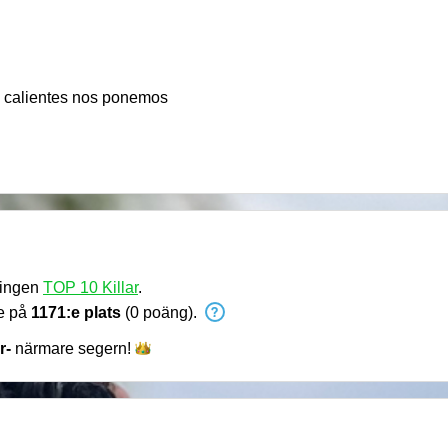
s calientes nos ponemos
vlingen
TOP 10 Killar
.
de på
1171:e plats
(0 poäng).
r-
närmare
segern!