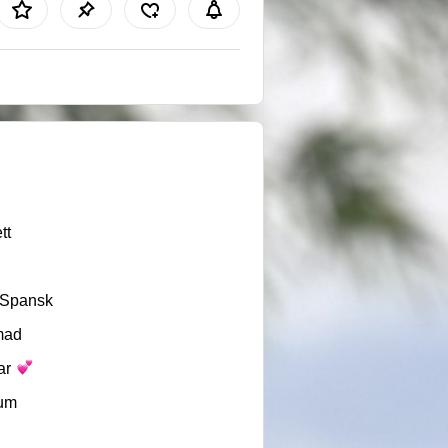
tt
/Spansk
mad
ar
um