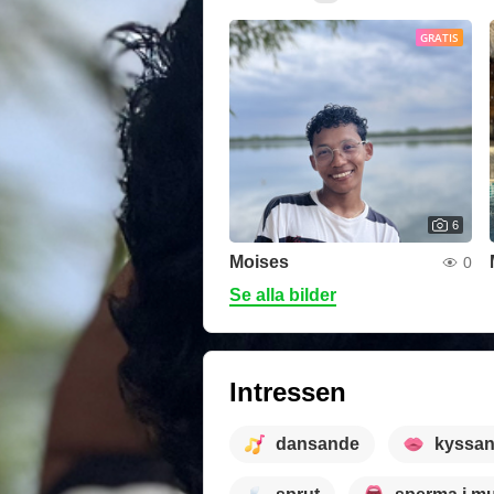
GRATIS
6
Moises
0
Se alla bilder
Intressen
dansande
kyssa