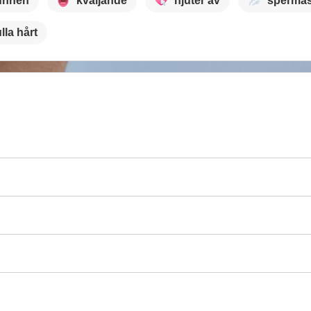
unnen
kväljande
njuter av
spermas
lla hårt