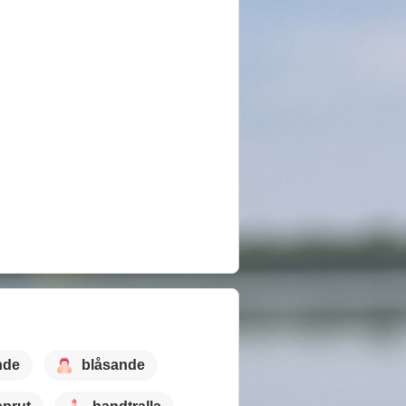
nde
blåsande