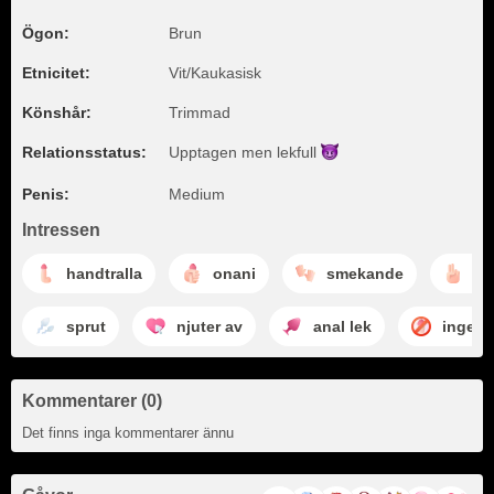
Ögon:
Brun
Etnicitet:
Vit/Kaukasisk
Könshår:
Trimmad
Relationsstatus:
Upptagen men
lekfull
Penis:
Medium
Intressen
handtralla
onani
smekande
rö
sprut
njuter av
anal lek
inget 
Kommentarer (0)
Det finns inga kommentarer ännu