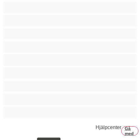
Bisexuell
Björnar
Bästa för privat
Bög
Gymasium
Hetero
Muskulös
Par
Stor kuk
Hjälpcenter
Gå
med