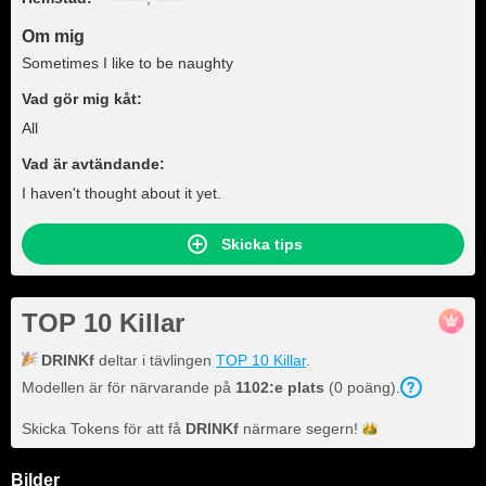
Om mig
Sometimes I like to be naughty
Vad gör mig kåt:
All
Vad är avtändande:
I haven't thought about it yet.
Skicka tips
TOP 10 Killar
DRINKf
deltar i tävlingen
TOP 10 Killar
.
Modellen är för närvarande på
1102:e plats
(0 poäng).
Skicka Tokens för att få
DRINKf
närmare
segern!
Bilder