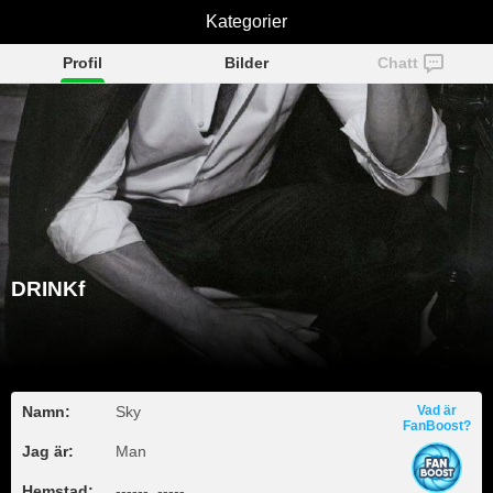
Kategorier
DRINKf
Profil
Bilder
Chatt
DRINKf
Namn:
Sky
Vad är
FanBoost?
Jag är:
Man
Hemstad:
------, -----