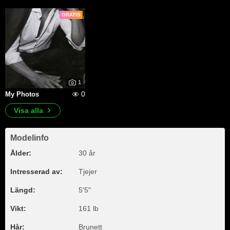
GRATIS
1
0
My Photos
Visa alla
Modelinfo
Ålder:
30 år
Intresserad av:
Tjejer
Längd:
5'5"
Vikt:
161 lb
Hår:
Brunett