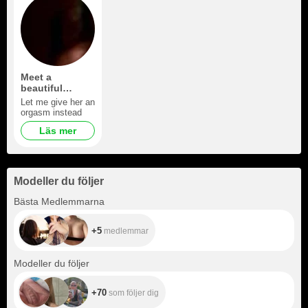
Meet a
beautiful
woman
Let me give her an
orgasm instead
Läs mer
Modeller du följer
+5
Bästa Medlemmarna
+5
medlemmar
+70
Modeller du följer
+70
som följer dig