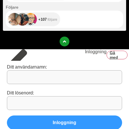
+107
Följare
+107
följare
Inloggning
Gå
med
Ditt användarnamn:
Ditt lösenord:
Inloggning