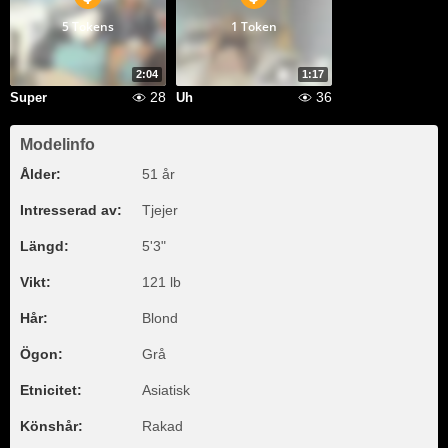
5 Tokens
1 Token
2:04
1:17
28
36
Super
Uh
Modelinfo
Ålder:
51 år
Intresserad av:
Tjejer
Längd:
5'3"
Vikt:
121 lb
Hår:
Blond
Ögon:
Grå
Etnicitet:
Asiatisk
Könshår:
Rakad