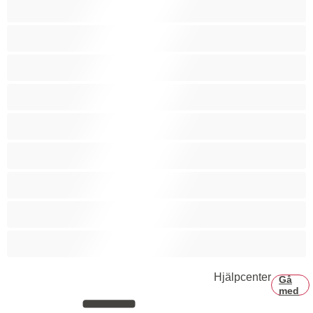
Bisexuell
Björnar
Bästa för privat
Bög
Gymasium
Hetero
Muskulös
Par
Stor kuk
Hjälpcenter
Gå
med