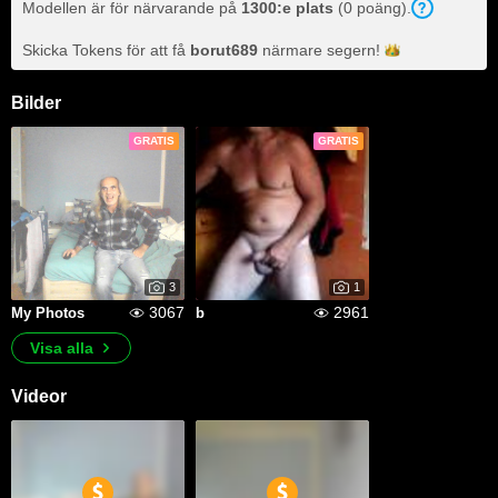
Modellen är för närvarande på
1300:e plats
(0 poäng).
Skicka Tokens för att få
borut689
närmare
segern!
Bilder
GRATIS
GRATIS
3
1
3067
2961
My Photos
b
Visa alla
Videor